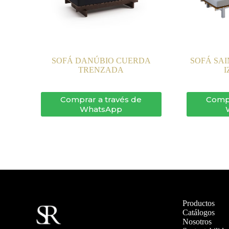
SOFÁ DANÚBIO CUERDA
SOFÁ SA
TRENZADA
I
Comprar a través de
Compr
WhatsApp
Productos
Catálogos
Nosotros