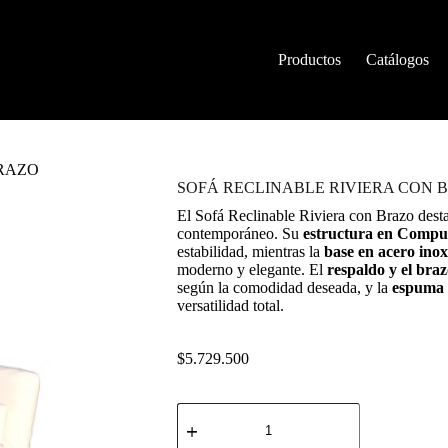
Productos
Catálogos
BRAZO
SOFÁ RECLINABLE RIVIERA CON 
El Sofá Reclinable Riviera con Brazo dest
contemporáneo. Su
estructura en Compue
estabilidad, mientras la
base en acero inox
moderno y elegante. El
respaldo y el braz
según la comodidad deseada, y la
espuma a
versatilidad total.
$
5.729.500
SOFÁ
RECLINABLE
RIVIERA