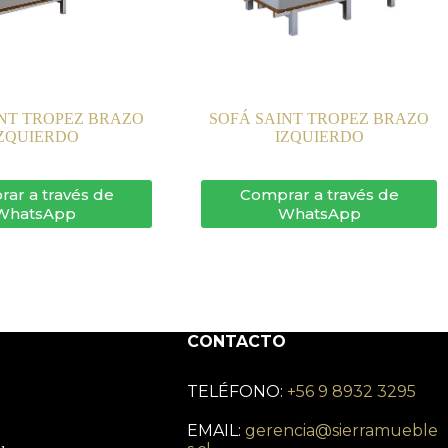
INT TROPEZ BRAZO
SOFÁ SAINT TROPEZ BRAZO
ZQUIERDO
IZQUIERDO
ar a través de
Comprar a través de
WhatsApp
WhatsApp
CONTACTO
TELÉFONO:
+56 9 8932 3295
EMAIL:
gerencia@sierramueble