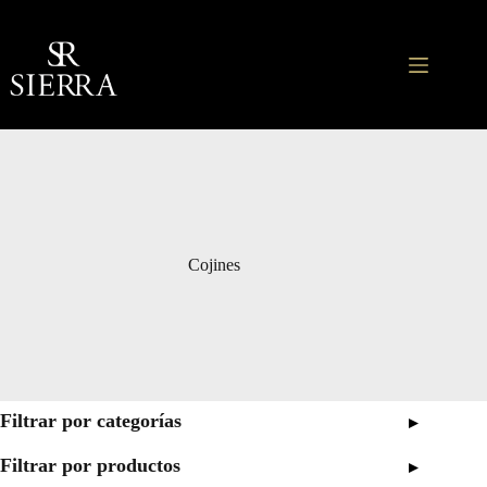
Saltar
al
contenido
Cojines
Filtrar por categorías
▸
Filtrar por productos
▸