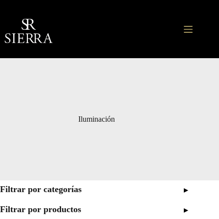
Saltar
al
contenido
Iluminación
Filtrar por categorías
▸
Filtrar por productos
▸