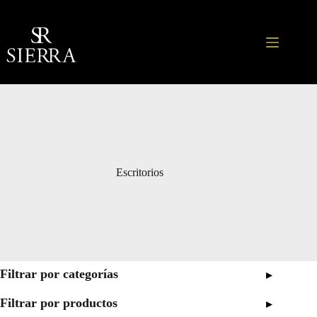
Saltar
al
contenido
Escritorios
Filtrar por categorías
▸
Filtrar por productos
▸