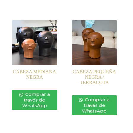
CABEZA MEDIANA
CABEZA PEQUEÑA
NEGRA
NEGRA /
TERRACOTA
Comprar a
Comprar a
través de
través de
WhatsApp
WhatsApp