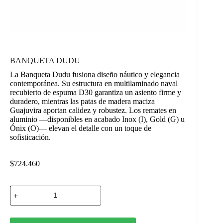
BANQUETA DUDU
La Banqueta Dudu fusiona diseño náutico y elegancia
contemporánea. Su estructura en multilaminado naval
recubierto de espuma D30 garantiza un asiento firme y
duradero, mientras las patas de madera maciza
Guajuvira aportan calidez y robustez. Los remates en
aluminio —disponibles en acabado Inox (I), Gold (G) u
Ónix (O)— elevan el detalle con un toque de
sofisticación.
$
724.460
BANQUETA
DUDU
cantidad