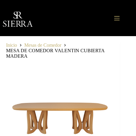
Saltar
al
contenido
Inicio
Mesas de Comedor
MESA DE COMEDOR VALENTIN CUBIERTA
MADERA