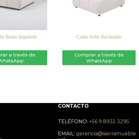
fie Brazo Izquierdo
Canto Sofie Reclinable
ar a través de
Comprar a través de
WhatsApp
WhatsApp
CONTACTO
TELÉFONO:
+56 9 8932 3295
EMAIL:
gerencia@sierramueble