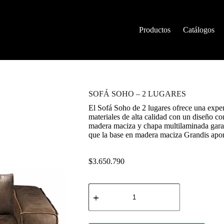
Productos
Catálogos
SOFÁ SOHO – 2 LUGARES
El Sofá Soho de 2 lugares ofrece una expe
materiales de alta calidad con un diseño c
madera maciza y chapa multilaminada garant
que la base en madera maciza Grandis apor
$
3.650.790
SOFÁ
SOHO
–
2
LUGARES