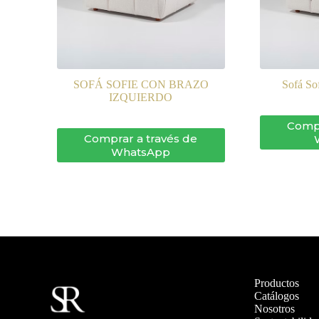
SOFÁ SOFIE CON BRAZO
Sofá So
IZQUIERDO
Compr
Comprar a través de
WhatsApp
Productos
Catálogos
Nosotros