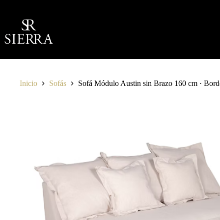
Saltar
al
contenido
Inicio
Sofás
Sofá Módulo Austin sin Brazo 160 cm · Borde