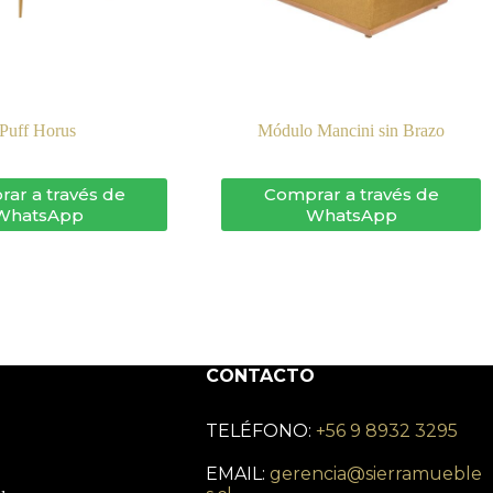
Puff Horus
Módulo Mancini sin Brazo
ar a través de
Comprar a través de
WhatsApp
WhatsApp
CONTACTO
TELÉFONO:
+56 9 8932 3295
EMAIL:
gerencia@sierramueble