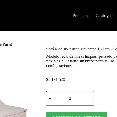
Productos
Catálogos
 Pastel
Sofá Módulo Austin sin Brazo 160 cm · Bo
Módulo recto de líneas limpias, pensado p
flexibles. Su diseño sin brazo permite una i
configuraciones.
$
2.181.520
Sofá
Módulo
Austin
sin
Brazo
160