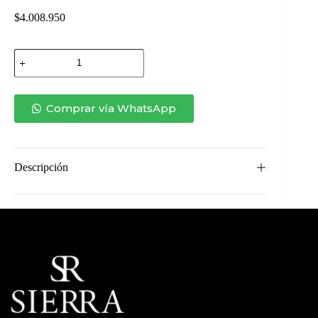
$
4.008.950
SOFÁ
LOFT
II
–
3
Comprar vía WhatsApp
LUGARES
BRAZO
IZQUIERDO
cantidad
Descripción