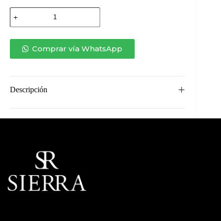
SOFÁ
DANÚBIO
CUERDA
TRENZADA
CON
Comprar vía WhatsApp
BRAZO
IZQUIERDO
cantidad
Descripción