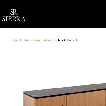
Saltar
al
contenido
Inicio
Rack & aparadores
Rack Eros II