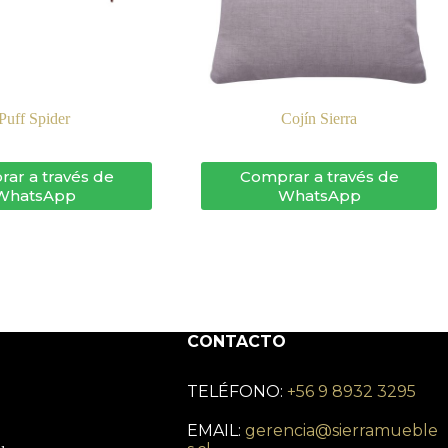
Puff Spider
Cojín Sierra
ar a través de
Comprar a través de
WhatsApp
WhatsApp
CONTACTO
TELÉFONO:
+56 9 8932 3295
EMAIL:
gerencia@sierramueble