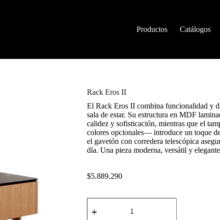
Productos
Catálogos
Rack Eros II
El Rack Eros II combina funcionalidad y d
sala de estar. Su estructura en MDF lamin
calidez y sofisticación, mientras que el ta
colores opcionales— introduce un toque de 
el gavetón con corredera telescópica asegur
día. Una pieza moderna, versátil y elegante
$
5.889.290
Rack
Eros
II