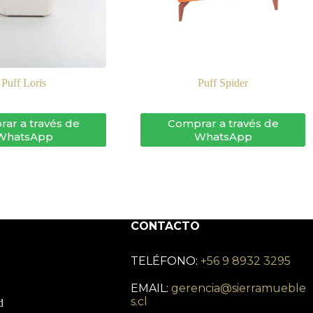
Puff Loris
Puff Spider
ar a través de
Comprar a través de
WhatsApp
WhatsApp
CONTACTO
TELÉFONO:
+56 9 8932 3295
EMAIL:
gerencia@sierramueble
s.cl
d