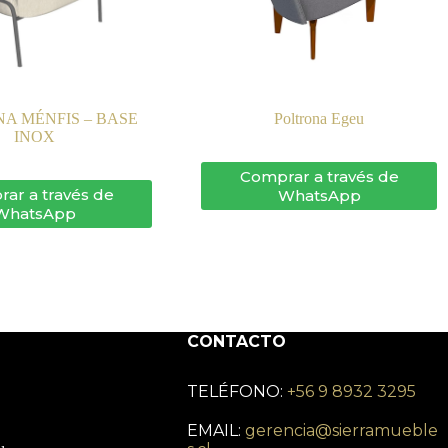
A MÉNFIS – BASE
Poltrona Egeu
INOX
Comprar a través de
ar a través de
WhatsApp
WhatsApp
CONTACTO
TELÉFONO:
+56 9 8932 3295
EMAIL:
gerencia@sierramueble