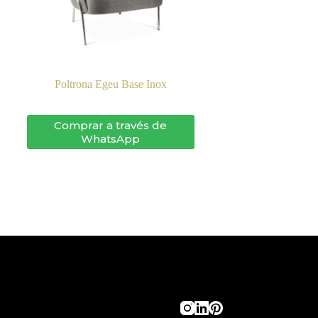
Poltrona Egeu Base Inox
Comprar a través de
WhatsApp