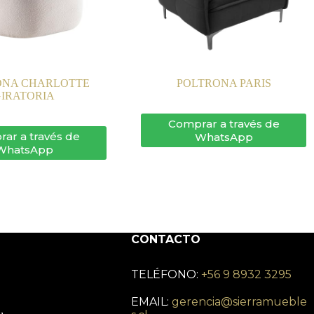
ONA CHARLOTTE
POLTRONA PARIS
GIRATORIA
Comprar a través de
ar a través de
WhatsApp
WhatsApp
CONTACTO
TELÉFONO:
+56 9 8932 3295
EMAIL:
gerencia@sierramueble