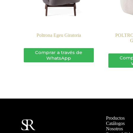
Poltrona Egeu Giratoria
POLTR
Comprar a través de
Compr
WhatsApp
Productos
Catálogos
Nosotros