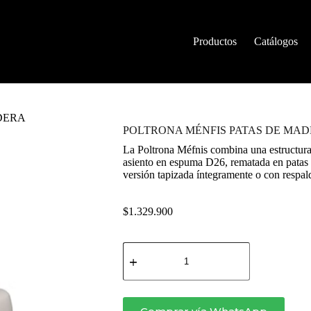
Productos
Catálogos
DERA
POLTRONA MÉNFIS PATAS DE MA
La Poltrona Méfnis combina una estructur
asiento en espuma D26, rematada en patas
versión tapizada íntegramente o con respal
$
1.329.900
POLTRONA
MÉNFIS
PATAS
DE
MADERA
cantidad