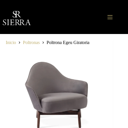
Saltar
al
contenido
Inicio
Poltronas
Poltrona Egeu Giratoria