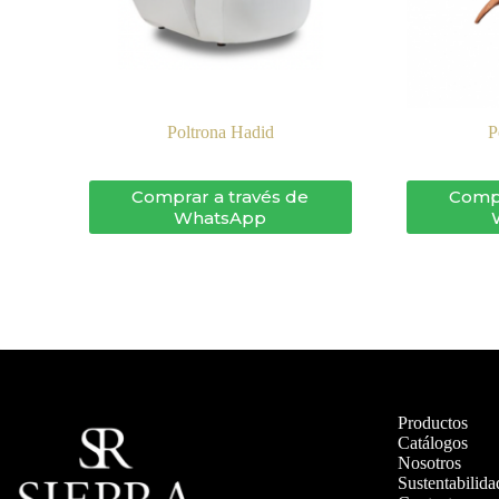
Poltrona Hadid
P
Comprar a través de
Compr
WhatsApp
Productos
Catálogos
Nosotros
Sustentabilida