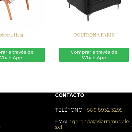
oltrona Hera
POLTRONA PARIS
ar a través de
Comprar a través de
WhatsApp
WhatsApp
CONTACTO
TELÉFONO:
+56 9 8932 3295
EMAIL:
gerencia@sierramueble
s.cl
d