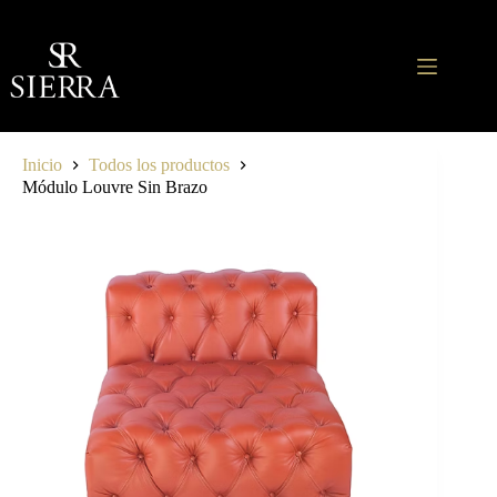
Saltar
al
contenido
Inicio
Todos los productos
Módulo Louvre Sin Brazo