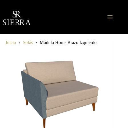
Saltar
al
contenido
Inicio
Sofás
Módulo Horus Brazo Izquierdo