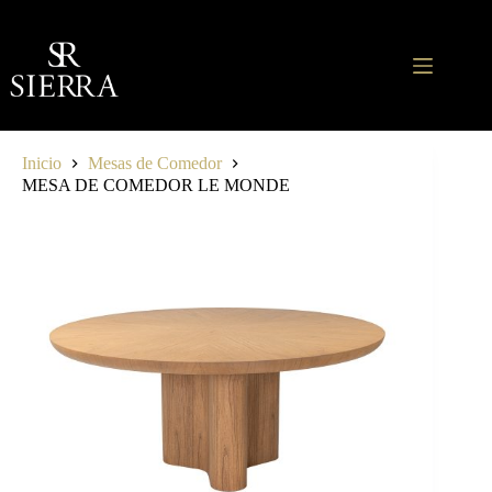
Saltar
al
contenido
Inicio
Mesas de Comedor
MESA DE COMEDOR LE MONDE