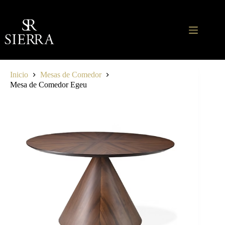
Saltar
al
contenido
Inicio
Mesas de Comedor
Mesa de Comedor Egeu