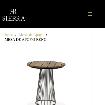
Saltar
al
contenido
Inicio
Mesas de Apoyo
MESA DE APOYO RENO