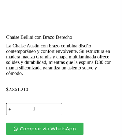
Chaise Bellini con Brazo Derecho
La Chaise Austin con brazo combina diseño
contemporáneo y confort envolvente. Su estructura en
madera maciza Grandis y chapa multilaminada ofrece
solidez y durabilidad, mientras que la espuma D30 con
manta siliconizada garantiza un asiento suave y
cómodo.
$
2.861.210
Chaise
Bellini
con
Brazo
Derecho
Comprar vía WhatsApp
cantidad