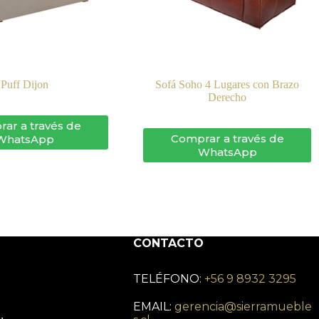
Puff Dijon
Sofá Soho 4 Lugares con Brazo
Derecho
ar a través de
Comprar a través de
WhatsApp
WhatsApp
CONTACTO
TELÉFONO:
+56 9 8932 3295
EMAIL:
gerencia@sierramueble