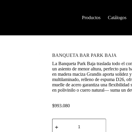
Productos
Catálogos
BANQUETA BAR PARK BAJA
La Banqueta Park Baja traslada todo el confo
un asiento de menor altura, perfecto para b
en madera maciza Grandis aporta solidez y 
multilaminado, relleno de espuma D26, of
muelle de acero garantiza una flexibilidad 
en polivinilo o cuero natural— suma un deta
$
993.080
BANQUETA
BAR
PARK