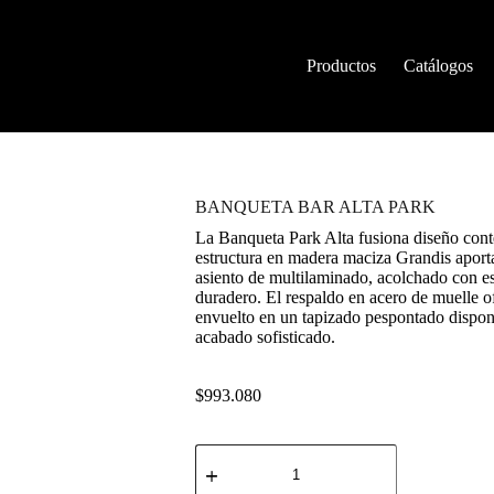
Productos
Catálogos
BANQUETA BAR ALTA PARK
La Banqueta Park Alta fusiona diseño con
estructura en madera maciza Grandis aporta 
asiento de multilaminado, acolchado con 
duradero. El respaldo en acero de muelle of
envuelto en un tapizado pespontado disponi
acabado sofisticado.
$
993.080
BANQUETA
BAR
ALTA