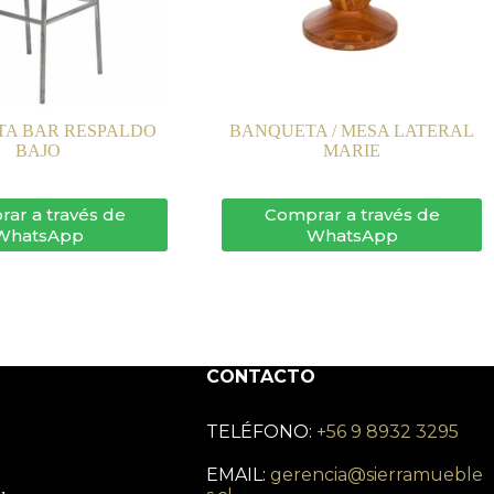
A BAR RESPALDO
BANQUETA / MESA LATERAL
BAJO
MARIE
ar a través de
Comprar a través de
WhatsApp
WhatsApp
CONTACTO
TELÉFONO:
+56 9 8932 3295
EMAIL:
gerencia@sierramueble