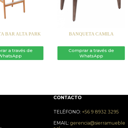
A BAR ALTA PARK
BANQUETA CAMILA
ar a través de
Comprar a través de
WhatsApp
WhatsApp
CONTACTO
TELÉFONO:
+56 9 8932 3295
EMAIL:
gerencia@sierramueble