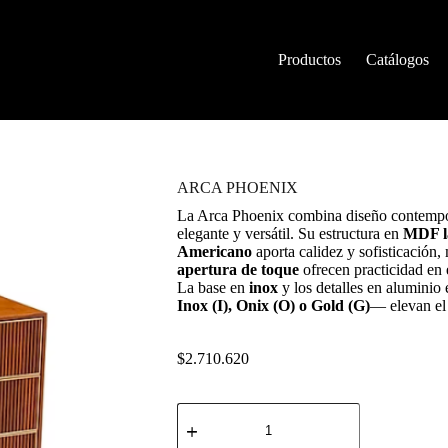
Productos
Catálogos
ARCA PHOENIX
La Arca Phoenix combina diseño contempo
elegante y versátil. Su estructura en
MDF l
Americano
aporta calidez y sofisticación,
apertura de toque
ofrecen practicidad en e
La base en
inox
y los detalles en aluminio
Inox (I), Onix (O) o Gold (G)
— elevan el
$
2.710.620
ARCA
PHOENIX
cantidad