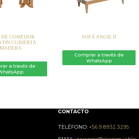
 DE COMEDOR
SOFÁ ANGIE II
NTIN CUBIERTA
MADERA
Comprar a través de
WhatsApp
ar a través de
WhatsApp
CONTACTO
TELÉFONO:
+56 9 8932 3295