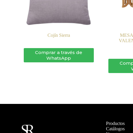
Cojín Sierra
MESA
VALE
Comprar a través de
WhatsApp
Compr
Productos
Catálogos