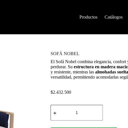
Productos
Catálogos
SOFÁ NOBEL
El Sofá Nobel combina elegancia, confort 
perdurar. Su
estructura en madera maci
y resistente, mientras las
almohadas suelt
versatilidad, permitiendo acomodarlas según
$
2.432.500
SOFÁ
NOBEL
cantidad