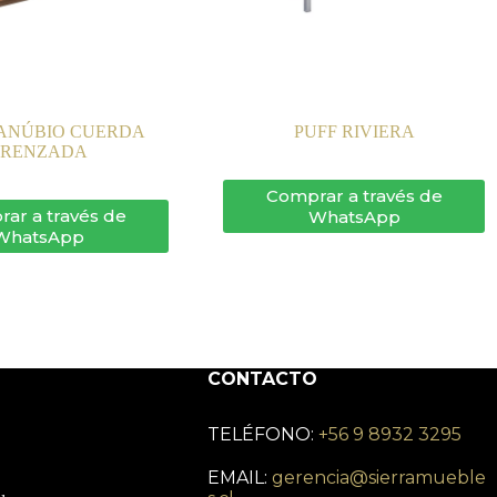
ANÚBIO CUERDA
PUFF RIVIERA
TRENZADA
Comprar a través de
ar a través de
WhatsApp
WhatsApp
CONTACTO
TELÉFONO:
+56 9 8932 3295
EMAIL:
gerencia@sierramueble