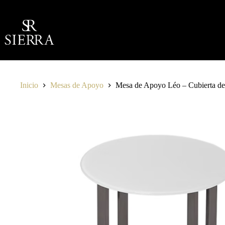
Saltar
al
contenido
Inicio
Mesas de Apoyo
Mesa de Apoyo Léo – Cubierta de 