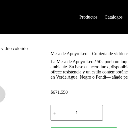
Productos
Catálogos
vidrio colorido
Mesa de Apoyo Léo – Cubierta de vidrio c
La Mesa de Apoyo Léo / 50 aporta un toqu
ambiente. Su base en acero inox, disponib
ofrece resistencia y un estilo contemporá
en Verde Agua, Negro o Fendi— añade per
$
671.550
Mesa
de
Apoyo
Léo
-