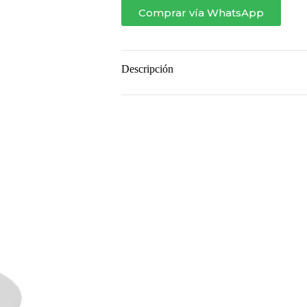
Cubierta
Comprar vía WhatsApp
de
vidrio
colorido
cantidad
Descripción