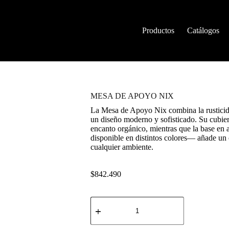
Productos
Catálogos
MESA DE APOYO NIX
La Mesa de Apoyo Nix combina la rusticid
un diseño moderno y sofisticado. Su cubier
encanto orgánico, mientras que la base en
disponible en distintos colores— añade un
cualquier ambiente.
$
842.490
MESA
DE
APOYO
NIX