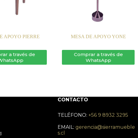
E APOYO PIERRE
MESA DE APOYO YONE
ar a través de
Comprar a través de
WhatsApp
WhatsApp
CONTACTO
TELÉFONO:
+56 9 8932 3295
EMAIL:
gerencia@sierramueble
s.cl
d