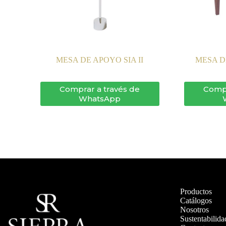
MESA DE APOYO SIA II
MESA D
Comprar a través de
Compr
WhatsApp
Productos
Catálogos
Nosotros
Sustentabilida