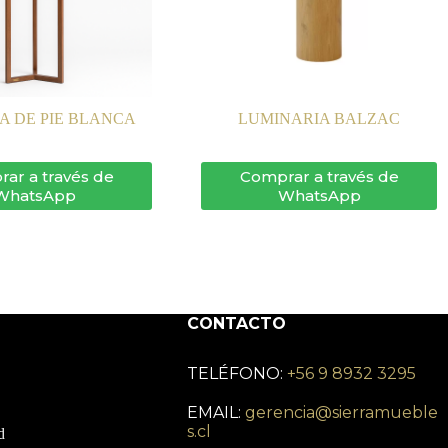
A DE PIE BLANCA
LUMINARIA BALZAC
ar a través de
Comprar a través de
WhatsApp
WhatsApp
CONTACTO
TELÉFONO:
+56 9 8932 3295
EMAIL:
gerencia@sierramueble
s.cl
d