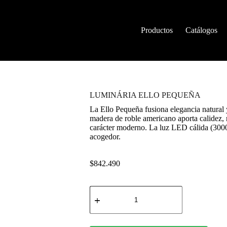
Productos
Catálogos
LUMINÁRIA ELLO PEQUEÑA
La Ello Pequeña fusiona elegancia natural
madera de roble americano aporta calidez, 
carácter moderno. La luz LED cálida (300
acogedor.
$
842.490
LUMINÁRIA
ELLO
PEQUEÑA
cantidad