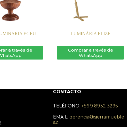
LUMINARIA EGEU
LUMINÁRIA ELIZE
ar a través de
Comprar a través de
WhatsApp
WhatsApp
CONTACTO
TELÉFONO:
+56 9 8932 3295
EMAIL:
gerencia@sierramueble
s.cl
d