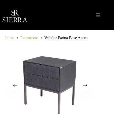
Saltar
al
contenido
Inicio
Dormitorio
Velador Farina Base Acero