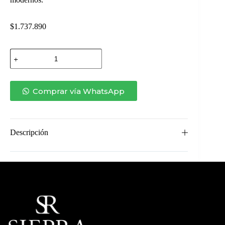
$
1.737.890
Velador
Farina
Base
Acero
cantidad
Comprar vía WhatsApp
Descripción