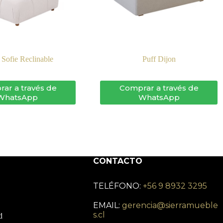
 Sofie Reclinable
Puff Dijon
ar a través de
Comprar a través de
WhatsApp
WhatsApp
CONTACTO
TELÉFONO:
+56 9 8932 3295
EMAIL:
gerencia@sierramueble
s.cl
d