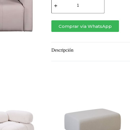
SIERRA
–
2
ASIENTOS
EXTENSIBLES
Comprar vía WhatsApp
cantidad
Descripción