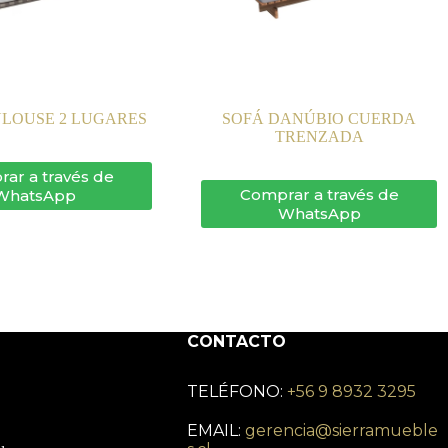
ULOUSE 2 LUGARES
SOFÁ DANÚBIO CUERDA
TRENZADA
ar a través de
Comprar a través de
WhatsApp
WhatsApp
CONTACTO
TELÉFONO:
+56 9 8932 3295
EMAIL:
gerencia@sierramueble