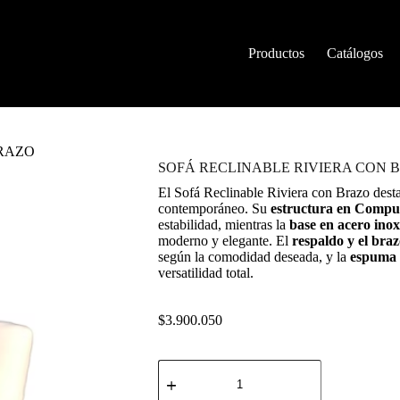
Productos
Catálogos
BRAZO
SOFÁ RECLINABLE RIVIERA CON 
El Sofá Reclinable Riviera con Brazo dest
contemporáneo. Su
estructura en Compue
estabilidad, mientras la
base en acero inox
moderno y elegante. El
respaldo y el braz
según la comodidad deseada, y la
espuma a
versatilidad total.
$
3.900.050
SOFÁ
RECLINABLE
RIVIERA