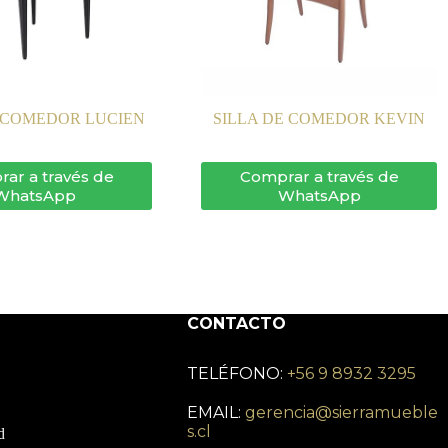
E COMEDOR LUCIEN
SILLA DE COMEDOR KEVIN
ar a través de
Comprar a través de
WhatsApp
WhatsApp
CONTACTO
TELÉFONO:
+56 9 8932 3295
EMAIL:
gerencia@sierramueble
s.cl
d