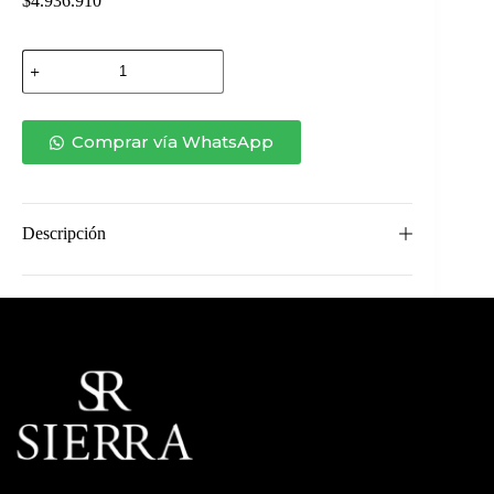
$
4.936.910
Rack
2
Le
Tour
con
Comprar vía WhatsApp
2
Gavetas
cantidad
Descripción