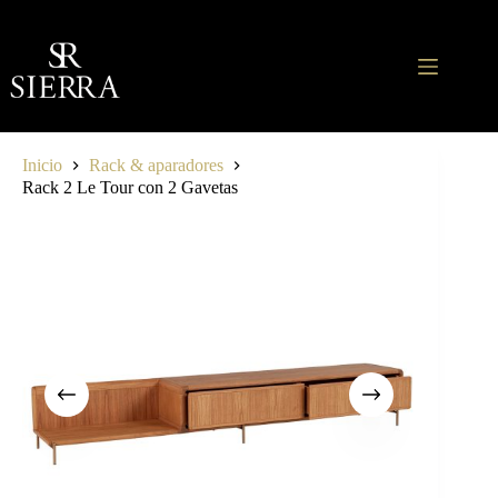
Saltar
al
contenido
Inicio
Rack & aparadores
Rack 2 Le Tour con 2 Gavetas