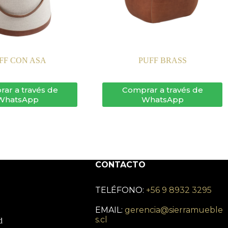
FF CON ASA
PUFF BRASS
ar a través de
Comprar a través de
WhatsApp
WhatsApp
CONTACTO
TELÉFONO:
+56 9 8932 3295
EMAIL:
gerencia@sierramueble
s.cl
d