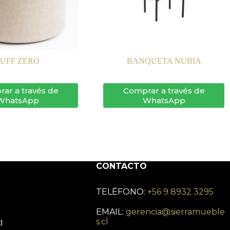
PUFF ZERO
BANQUETA NUBIA
ar a través de
Comprar a través de
WhatsApp
WhatsApp
CONTACTO
TELÉFONO:
+56 9 8932 3295
EMAIL:
gerencia@sierramueble
s.cl
d