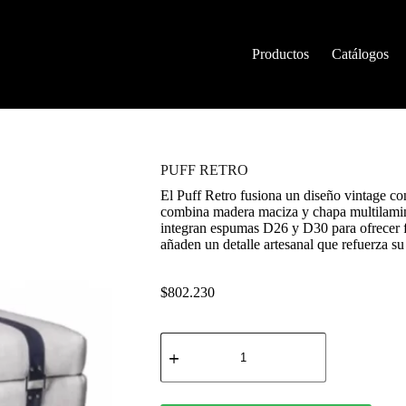
Productos
Catálogos
PUFF RETRO
El Puff Retro fusiona un diseño vintage con
combina madera maciza y chapa multilamina
integran espumas D26 y D30 para ofrecer f
añaden un detalle artesanal que refuerza su 
$
802.230
PUFF
RETRO
cantidad