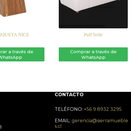
QUETA NICE
Puff Sofie
ar a través de
Comprar a través de
WhatsApp
WhatsApp
CONTACTO
TELÉFONO:
+56 9 8932 3295
EMAIL:
gerencia@sierramueble
s.cl
d