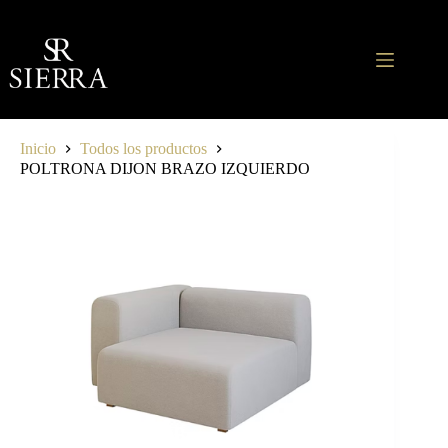
Saltar
al
contenido
Inicio
Todos los productos
POLTRONA DIJON BRAZO IZQUIERDO