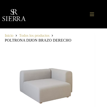
Saltar
al
contenido
Inicio
Todos los productos
POLTRONA DIJON BRAZO DERECHO