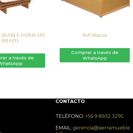
INABLE OSÍRIS SIN
Puff Mancini
BRAZO
Comprar a través de
ar a través de
WhatsApp
WhatsApp
CONTACTO
TELÉFONO:
+56 9 8932 3295
EMAIL:
gerencia@sierramueble