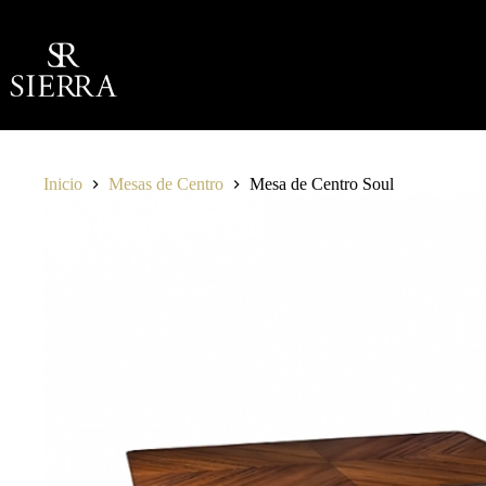
Saltar
al
contenido
Inicio
Mesas de Centro
Mesa de Centro Soul