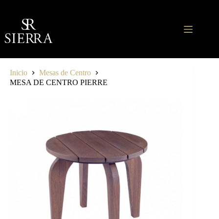
Saltar
al
contenido
Inicio
Mesas de Centro
MESA DE CENTRO PIERRE