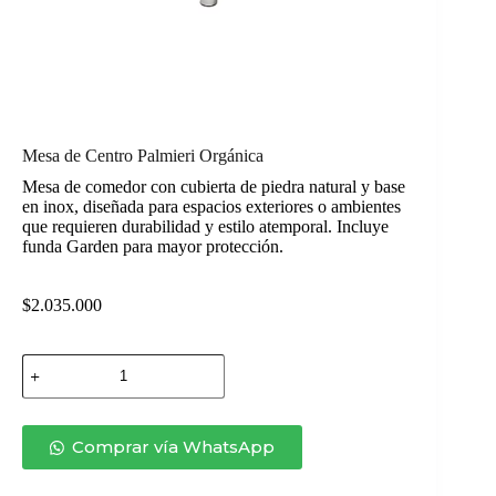
Mesa de Centro Palmieri Orgánica
Mesa de comedor con cubierta de piedra natural y base
en inox, diseñada para espacios exteriores o ambientes
que requieren durabilidad y estilo atemporal. Incluye
funda Garden para mayor protección.
$
2.035.000
Mesa
de
Centro
Palmieri
Orgánica
Comprar vía WhatsApp
cantidad