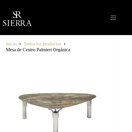
Saltar
al
contenido
Inicio
Todos los productos
Mesa de Centro Palmieri Orgánica