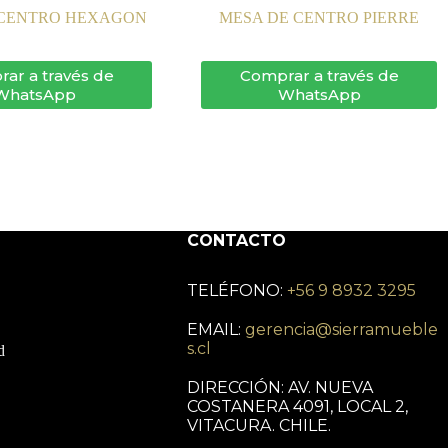
 CENTRO HEXAGON
MESA DE CENTRO PIERRE
ar a través de
Comprar a través de
WhatsApp
WhatsApp
CONTACTO
TELÉFONO:
+56 9 8932 3295
EMAIL:
gerencia@sierramueble
s.cl
d
DIRECCIÓN: AV. NUEVA
COSTANERA 4091, LOCAL 2,
VITACURA. CHILE.