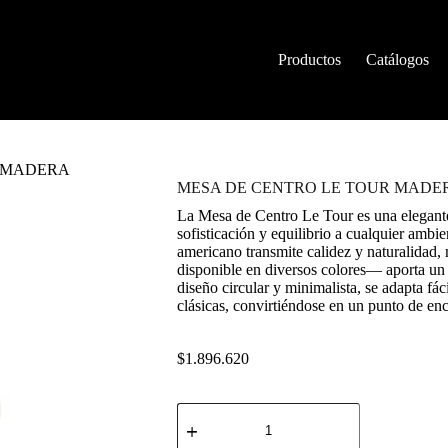
Productos
Catálogos
R MADERA
MESA DE CENTRO LE TOUR MADE
La Mesa de Centro Le Tour es una elegante
sofisticación y equilibrio a cualquier ambi
americano transmite calidez y naturalidad,
disponible en diversos colores— aporta un
diseño circular y minimalista, se adapta fá
clásicas, convirtiéndose en un punto de enc
$
1.896.620
MESA
DE
CENTRO