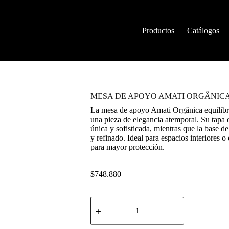
Productos
Catálogos
MESA DE APOYO AMATI ORGÂNIC
La mesa de apoyo Amati Orgânica equilibra
una pieza de elegancia atemporal. Su tapa e
única y sofisticada, mientras que la base 
y refinado. Ideal para espacios interiores 
para mayor protección.
$
748.880
MESA
DE
APOYO
AMATI