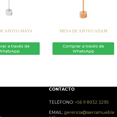
DE APOYO MAYA
MESA DE APOYO ADAM
ar a través de
Comprar a través de
WhatsApp
WhatsApp
CONTACTO
TELÉFONO:
+56 9 8932 3295
EMAIL:
gerencia@sierramueble