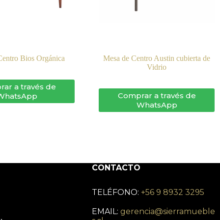
entro Bios Orgánica
Mesa de Centro Austin cubierta de
Vidrio
ar a través de
Comprar a través de
WhatsApp
WhatsApp
CONTACTO
TELÉFONO:
+56 9 8932 3295
EMAIL:
gerencia@sierramueble